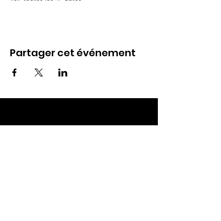
Partager cet événement
ECC TOUL
Nos RDV
Dimanches à 10h
Mardis à 19h30
E-mail
:
ecctoul@gmail.com
Adresse :
137 rue sainte catherine 54200
Ecrouves