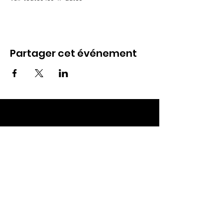
Partager cet événement
ECC TOUL
Nos RDV
Dimanches à 10h
Mardis à 19h30
E-mail
:
ecctoul@gmail.com
Adresse :
137 rue sainte catherine 54200
Ecrouves