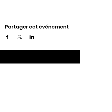
Partager cet événement
ECC TOUL
Nos RDV
Dimanches à 10h
Mardis à 19h30
E-mail
:
ecctoul@gmail.com
Adresse :
137 rue sainte catherine 54200
Ecrouves