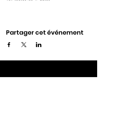
Partager cet événement
ECC TOUL
Nos RDV
Dimanches à 10h
Mardis à 19h30
E-mail
:
ecctoul@gmail.com
Adresse :
137 rue sainte catherine 54200
Ecrouves