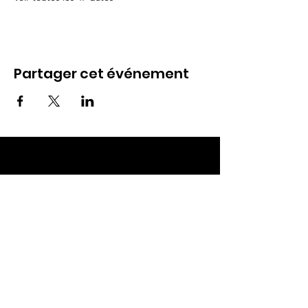
Partager cet événement
ECC TOUL
Nos RDV
Dimanches à 10h
Mardis à 19h30
E-mail
:
ecctoul@gmail.com
Adresse :
137 rue sainte catherine 54200
Ecrouves