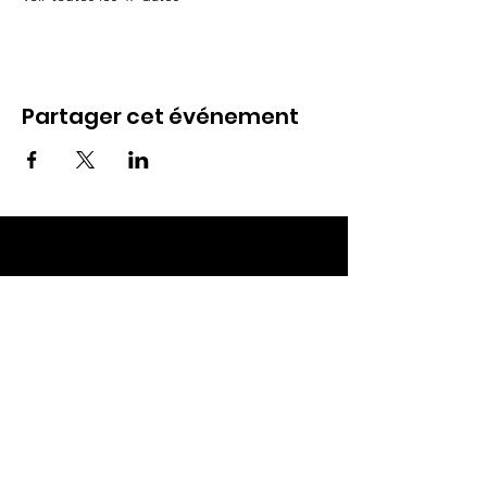
Partager cet événement
ECC TOUL
Nos RDV
Dimanches à 10h
Mardis à 19h30
E-mail
:
ecctoul@gmail.com
Adresse :
137 rue sainte catherine 54200
Ecrouves