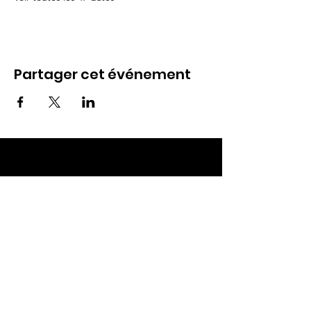
Partager cet événement
ECC TOUL
Nos RDV
Dimanches à 10h
Mardis à 19h30
E-mail
:
ecctoul@gmail.com
Adresse :
137 rue sainte catherine 54200
Ecrouves