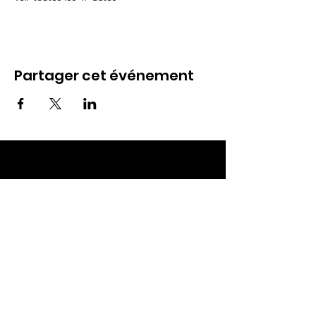
Partager cet événement
ECC TOUL
Nos RDV
Dimanches à 10h
Mardis à 19h30
E-mail
:
ecctoul@gmail.com
Adresse :
137 rue sainte catherine 54200
Ecrouves