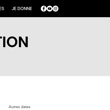
ES
JE DONNE
TION
Autres dates