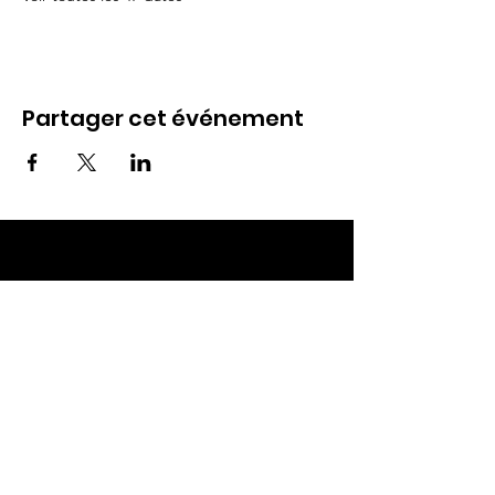
Partager cet événement
ECC TOUL
Nos RDV
Dimanches à 10h
Mardis à 19h30
E-mail
:
ecctoul@gmail.com
Adresse :
137 rue sainte catherine 54200
Ecrouves