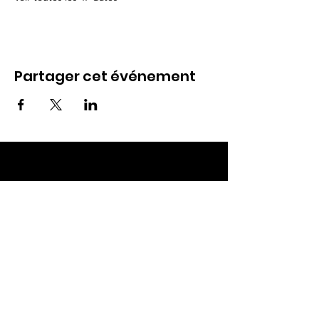
Partager cet événement
ECC TOUL
Nos RDV
Dimanches à 10h
Mardis à 19h30
E-mail
:
ecctoul@gmail.com
Adresse :
137 rue sainte catherine 54200
Ecrouves