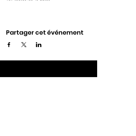
Partager cet événement
ECC TOUL
Nos RDV
Dimanches à 10h
Mardis à 19h30
E-mail
:
ecctoul@gmail.com
Adresse :
137 rue sainte catherine 54200
Ecrouves