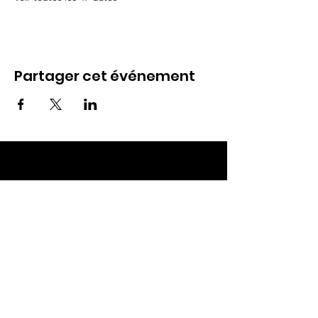
Partager cet événement
ECC TOUL
Nos RDV
Dimanches à 10h
Mardis à 19h30
E-mail
:
ecctoul@gmail.com
Adresse :
137 rue sainte catherine 54200
Ecrouves