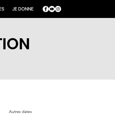
ES
JE DONNE
TION
Autres dates