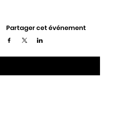
Partager cet événement
ECC TOUL
Nos RDV
Dimanches à 10h
Mardis à 19h30
E-mail
:
ecctoul@gmail.com
Adresse :
137 rue sainte catherine 54200
Ecrouves