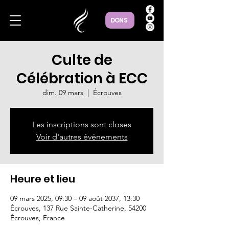
DONS
Culte de
Célébration à ECC
dim. 09 mars
  |  
Écrouves
Les inscriptions sont closes
Voir d'autres événements
Heure et lieu
09 mars 2025, 09:30 – 09 août 2037, 13:30
Écrouves, 137 Rue Sainte-Catherine, 54200
Écrouves, France