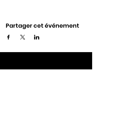
Partager cet événement
ECC TOUL
Nos RDV
Dimanches à 10h
Mardis à 19h30
E-mail
:
ecctoul@gmail.com
Adresse :
137 rue sainte catherine 54200
Ecrouves