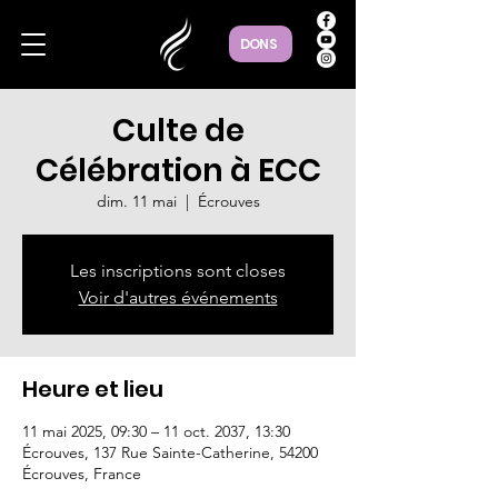
DONS
Culte de
Célébration à ECC
dim. 11 mai
  |  
Écrouves
Les inscriptions sont closes
Voir d'autres événements
Heure et lieu
11 mai 2025, 09:30 – 11 oct. 2037, 13:30
Écrouves, 137 Rue Sainte-Catherine, 54200
Écrouves, France