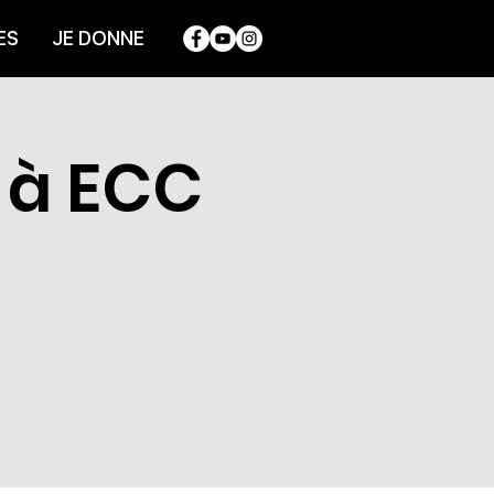
ES
JE DONNE
 à ECC