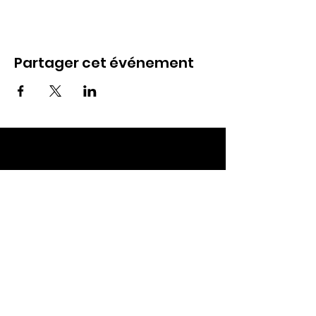
Partager cet événement
ECC TOUL
Nos RDV
Dimanches à 10h
Mardis à 19h30
E-mail
:
ecctoul@gmail.com
Adresse :
137 rue sainte catherine 54200
Ecrouves