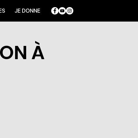
ES
JE DONNE
ION À