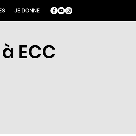
ES
JE DONNE
 à ECC