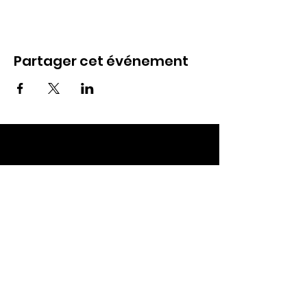
Partager cet événement
ECC TOUL
Nos RDV
Dimanches à 10h
Mardis à 19h30
E-mail
:
ecctoul@gmail.com
Adresse :
137 rue sainte catherine 54200
Ecrouves