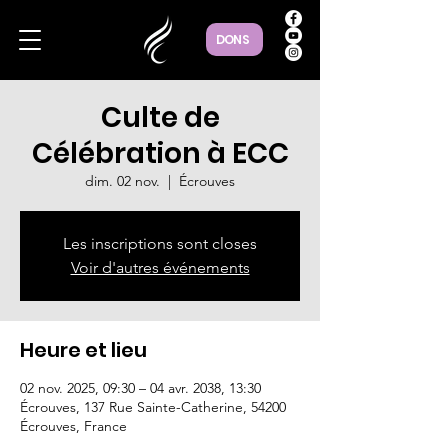
DONS
Culte de
Célébration à ECC
dim. 02 nov.
  |  
Écrouves
Les inscriptions sont closes
Voir d'autres événements
Heure et lieu
02 nov. 2025, 09:30 – 04 avr. 2038, 13:30
Écrouves, 137 Rue Sainte-Catherine, 54200
Écrouves, France