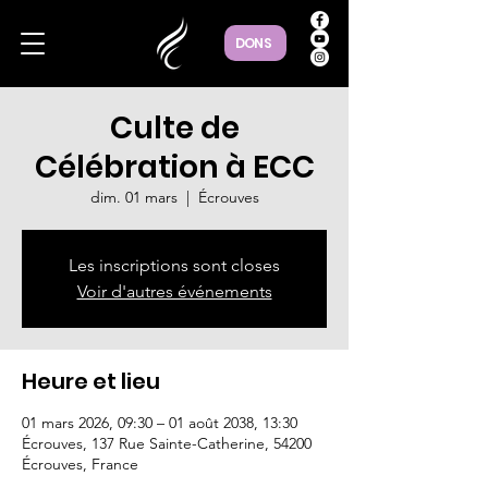
DONS
Culte de
Célébration à ECC
dim. 01 mars
  |  
Écrouves
Les inscriptions sont closes
Voir d'autres événements
Heure et lieu
01 mars 2026, 09:30 – 01 août 2038, 13:30
Écrouves, 137 Rue Sainte-Catherine, 54200
Écrouves, France