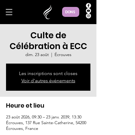
DONS
Culte de
Célébration à ECC
dim. 23 août
  |  
Écrouves
Les inscriptions sont closes
Voir d'autres événements
Heure et lieu
23 août 2026, 09:30 – 23 janv. 2039, 13:30
Écrouves, 137 Rue Sainte-Catherine, 54200
Écrouves, France