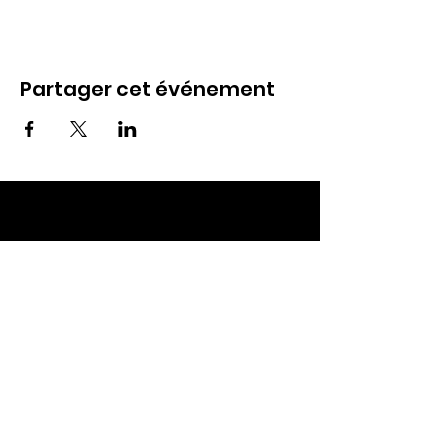
Partager cet événement
ECC TOUL
Nos RDV
Dimanches à 10h
Mardis à 19h30
E-mail
:
ecctoul@gmail.com
Adresse :
137 rue sainte catherine 54200
Ecrouves