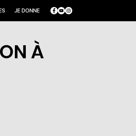
ES
JE DONNE
ION À