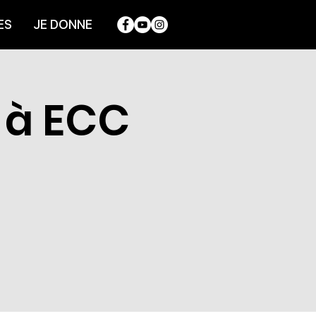
ES
JE DONNE
 à ECC