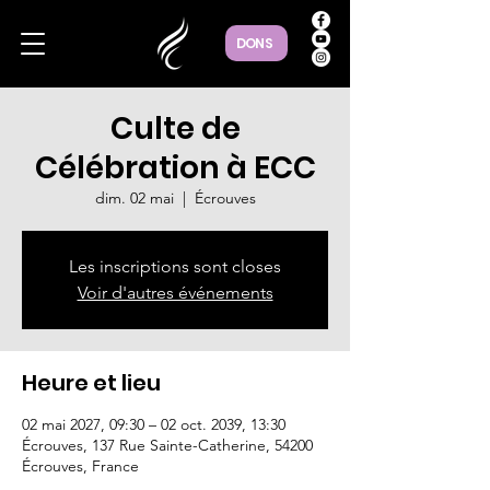
DONS
Culte de
Célébration à ECC
dim. 02 mai
  |  
Écrouves
Les inscriptions sont closes
Voir d'autres événements
Heure et lieu
02 mai 2027, 09:30 – 02 oct. 2039, 13:30
Écrouves, 137 Rue Sainte-Catherine, 54200
Écrouves, France