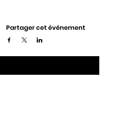
Partager cet événement
ECC TOUL
Nos RDV
Dimanches à 10h
Mardis à 19h30
E-mail
:
ecctoul@gmail.com
Adresse :
137 rue sainte catherine 54200
Ecrouves