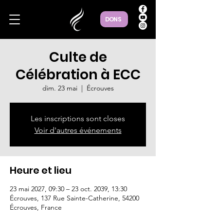
DONS
Culte de
Célébration à ECC
dim. 23 mai
  |  
Écrouves
Les inscriptions sont closes
Voir d'autres événements
Heure et lieu
23 mai 2027, 09:30 – 23 oct. 2039, 13:30
Écrouves, 137 Rue Sainte-Catherine, 54200
Écrouves, France