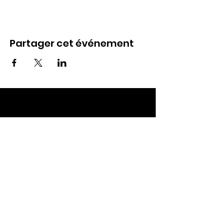
Partager cet événement
ECC TOUL
Nos RDV
Dimanches à 10h
Mardis à 19h30
E-mail
:
ecctoul@gmail.com
Adresse :
137 rue sainte catherine 54200
Ecrouves