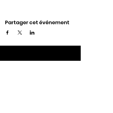
Partager cet événement
ECC TOUL
Nos RDV
Dimanches à 10h
Mardis à 19h30
E-mail
:
ecctoul@gmail.com
Adresse :
137 rue sainte catherine 54200
Ecrouves