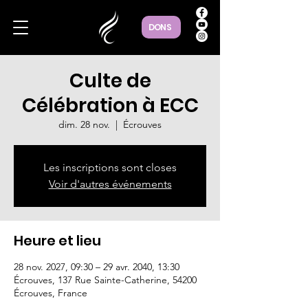
DONS
Culte de
Célébration à ECC
dim. 28 nov.
  |  
Écrouves
Les inscriptions sont closes
Voir d'autres événements
Heure et lieu
28 nov. 2027, 09:30 – 29 avr. 2040, 13:30
Écrouves, 137 Rue Sainte-Catherine, 54200
Écrouves, France