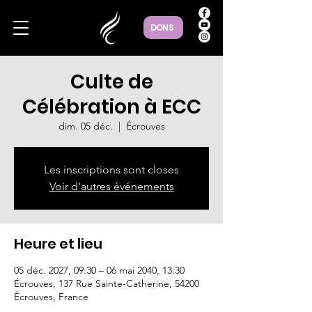
DONS
Culte de
Célébration à ECC
dim. 05 déc.
  |  
Écrouves
Les inscriptions sont closes
Voir d'autres événements
Heure et lieu
05 déc. 2027, 09:30 – 06 mai 2040, 13:30
Écrouves, 137 Rue Sainte-Catherine, 54200
Écrouves, France