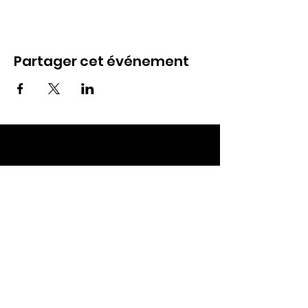
Partager cet événement
ECC TOUL
Nos RDV
Dimanches à 10h
Mardis à 19h30
E-mail
:
ecctoul@gmail.com
Adresse :
137 rue sainte catherine 54200
Ecrouves