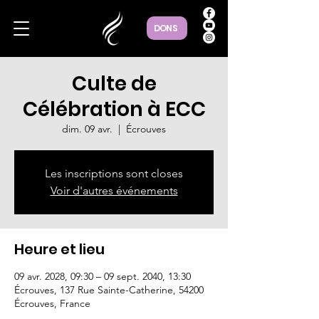
DONS
Culte de
Célébration à ECC
dim. 09 avr.
  |  
Écrouves
Les inscriptions sont closes
Voir d'autres événements
Heure et lieu
09 avr. 2028, 09:30 – 09 sept. 2040, 13:30
Écrouves, 137 Rue Sainte-Catherine, 54200
Écrouves, France