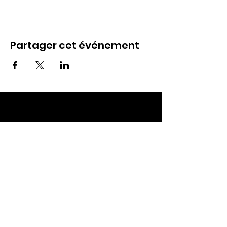
Partager cet événement
ECC TOUL
Nos RDV
Dimanches à 10h
Mardis à 19h30
E-mail
:
ecctoul@gmail.com
Adresse :
137 rue sainte catherine 54200
Ecrouves