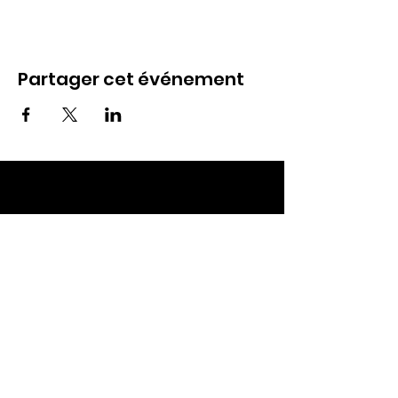
Partager cet événement
ECC TOUL
Nos RDV
Dimanches à 10h
Mardis à 19h30
E-mail
:
ecctoul@gmail.com
Adresse :
137 rue sainte catherine 54200
Ecrouves