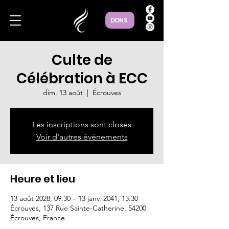
DONS
Culte de
Célébration à ECC
dim. 13 août
  |  
Écrouves
Les inscriptions sont closes
Voir d'autres événements
Heure et lieu
13 août 2028, 09:30 – 13 janv. 2041, 13:30
Écrouves, 137 Rue Sainte-Catherine, 54200
Écrouves, France