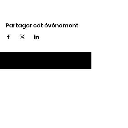
Partager cet événement
ECC TOUL
Nos RDV
Dimanches à 10h
Mardis à 19h30
E-mail
:
ecctoul@gmail.com
Adresse :
137 rue sainte catherine 54200
Ecrouves