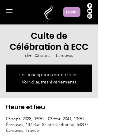
DONS
Culte de
Célébration à ECC
dim. 03 sept.
  |  
Écrouves
Les inscriptions sont closes
Voir d'autres événements
Heure et lieu
03 sept. 2028, 09:30 – 03 févr. 2041, 13:30
Écrouves, 137 Rue Sainte-Catherine, 54200
Écrouves, France