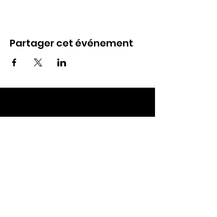
Partager cet événement
ECC TOUL
Nos RDV
Dimanches à 10h
Mardis à 19h30
E-mail
:
ecctoul@gmail.com
Adresse :
137 rue sainte catherine 54200
Ecrouves