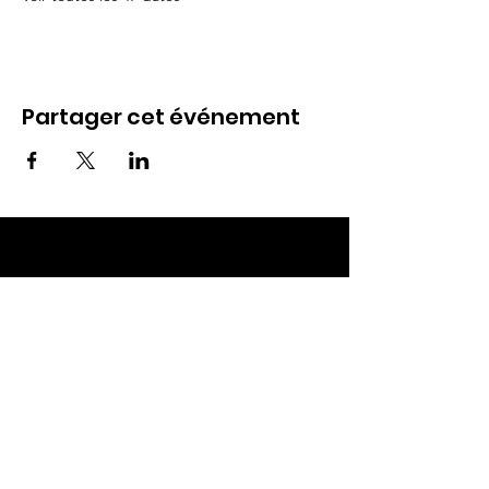
Partager cet événement
ECC TOUL
Nos RDV
Dimanches à 10h
Mardis à 19h30
E-mail
:
ecctoul@gmail.com
Adresse :
137 rue sainte catherine 54200
Ecrouves