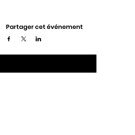
Partager cet événement
ECC TOUL
Nos RDV
Dimanches à 10h
Mardis à 19h30
E-mail
:
ecctoul@gmail.com
Adresse :
137 rue sainte catherine 54200
Ecrouves