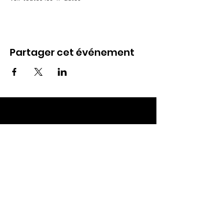
Partager cet événement
ECC TOUL
Nos RDV
Dimanches à 10h
Mardis à 19h30
E-mail
:
ecctoul@gmail.com
Adresse :
137 rue sainte catherine 54200
Ecrouves