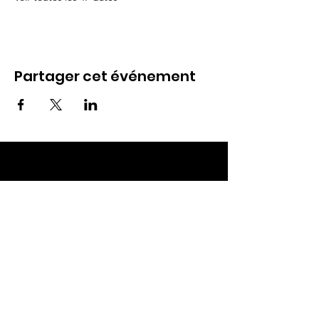
Partager cet événement
ECC TOUL
Nos RDV
Dimanches à 10h
Mardis à 19h30
E-mail
:
ecctoul@gmail.com
Adresse :
137 rue sainte catherine 54200
Ecrouves