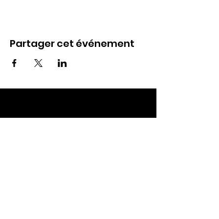
Partager cet événement
ECC TOUL
Nos RDV
Dimanches à 10h
Mardis à 19h30
E-mail
:
ecctoul@gmail.com
Adresse :
137 rue sainte catherine 54200
Ecrouves