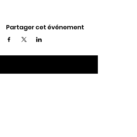
Partager cet événement
ECC TOUL
Nos RDV
Dimanches à 10h
Mardis à 19h30
E-mail
:
ecctoul@gmail.com
Adresse :
137 rue sainte catherine 54200
Ecrouves