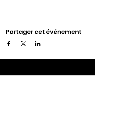
Partager cet événement
ECC TOUL
Nos RDV
Dimanches à 10h
Mardis à 19h30
E-mail
:
ecctoul@gmail.com
Adresse :
137 rue sainte catherine 54200
Ecrouves