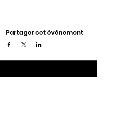
Partager cet événement
ECC TOUL
Nos RDV
Dimanches à 10h
Mardis à 19h30
E-mail
:
ecctoul@gmail.com
Adresse :
137 rue sainte catherine 54200
Ecrouves