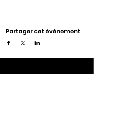
Partager cet événement
ECC TOUL
Nos RDV
Dimanches à 10h
Mardis à 19h30
E-mail
:
ecctoul@gmail.com
Adresse :
137 rue sainte catherine 54200
Ecrouves