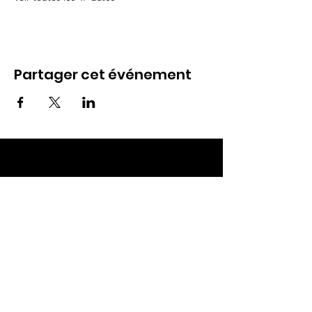
Partager cet événement
ECC TOUL
Nos RDV
Dimanches à 10h
Mardis à 19h30
E-mail
:
ecctoul@gmail.com
Adresse :
137 rue sainte catherine 54200
Ecrouves